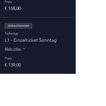
Preis
€ 168,00
Verkauf beendet
Tickettyp
L1 - Einzelticket Sonntag
Mehr Infos
Preis
€ 139,00
Verkauf beendet
Tickettyp
L1 - Doppelstart Sonntag
Mehr Infos