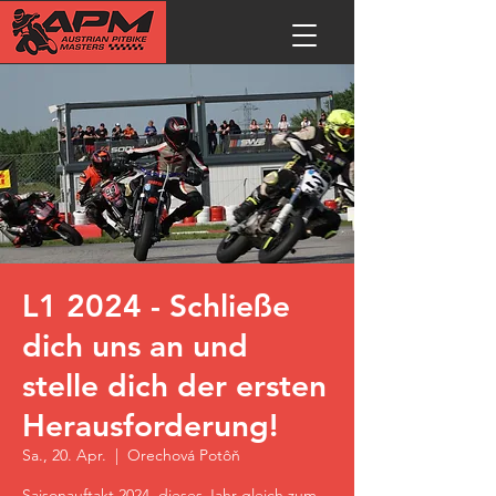
L1 2024 - Schließe
dich uns an und
stelle dich der ersten
Herausforderung!
Sa., 20. Apr.
  |  
Orechová Potôň
Saisonauftakt 2024, dieses Jahr gleich zum