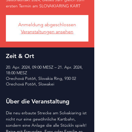
ersten Termin am SLOVAKIARING KART
Anmeldung abgeschlossen
Veranstaltungen ansehen
Zeit & Ort
20. Apr. 2024, 09:00 MESZ – 21. Apr. 2024,
18:00 MESZ
Orechová Potôň, Slovakia Ring, 930 02
Orechová Potôň, Slowakei
Über die Veranstaltung
Die neu erbaute Strecke am Solvakiaring ist 
nicht nur eine gewöhnliche Kartbahn, 
sondern eine Anlage die alle Stückln spielt!
Reise mit Freunden, Fans oder Familie an. 